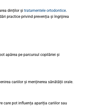
rea dinților și
tratamentele ortodontice
.
ri practice privind prevenția și îngrijirea
ot apărea pe parcursul copilăriei și
enirea cariilor și menținerea sănătății orale.
e care pot influența apariția cariilor sau