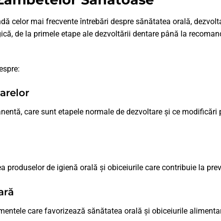
ndă celor mai frecvente întrebări despre sănătatea orală, dezvolta
gică, de la primele etape ale dezvoltării dentare până la recomandă
espre:
arelor
ntă, care sunt etapele normale de dezvoltare și ce modificări p
 produselor de igienă orală și obiceiurile care contribuie la prev
ară
limentele care favorizează sănătatea orală și obiceiurile alimentar