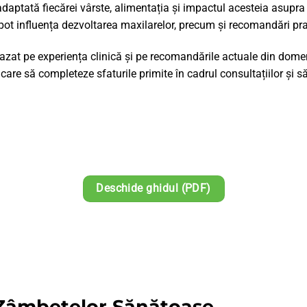
adaptată fiecărei vârste, alimentația și impactul acesteia asupra 
e pot influența dezvoltarea maxilarelor, precum și recomandări prac
 bazat pe experiența clinică și pe recomandările actuale din dome
, care să completeze sfaturile primite în cadrul consultațiilor și s
Deschide ghidul (PDF)
l Zâmbetelor Sănătoase