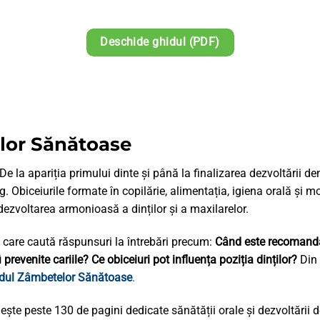
Deschide ghidul (PDF)
lor Sănătoase
e la apariția primului dinte și până la finalizarea dezvoltării den
 Obiceiurile formate în copilărie, alimentația, igiena orală și m
dezvoltarea armonioasă a dinților și a maxilarelor.
ți care caută răspunsuri la întrebări precum:
Când este recomanda
prevenite cariile? Ce obiceiuri pot influența poziția dinților?
Din 
dul Zâmbetelor Sănătoase
.
nește peste 130 de pagini dedicate sănătății orale și dezvoltării 