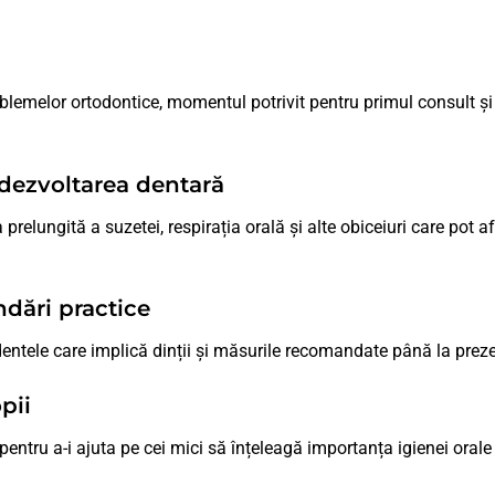
oblemelor ortodontice, momentul potrivit pentru primul consult și 
 dezvoltarea dentară
 prelungită a suzetei, respirația orală și alte obiceiuri care pot a
ndări practice
dentele care implică dinții și măsurile recomandate până la pre
pii
 pentru a-i ajuta pe cei mici să înțeleagă importanța igienei oral