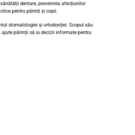
sănătății dentare, prevenirea afecțiunilor
tice pentru părinți și copii.
niul stomatologiei și ortodonției. Scopul său
ă ajute părinții să ia decizii informate pentru