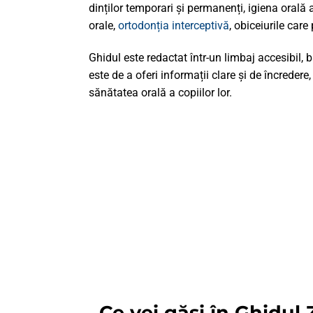
dinților temporari și permanenți, igiena orală 
orale,
ortodonția interceptivă
, obiceiurile car
Ghidul este redactat într-un limbaj accesibil,
este de a oferi informații clare și de încredere
sănătatea orală a copiilor lor.
Ce vei găsi în Ghidu