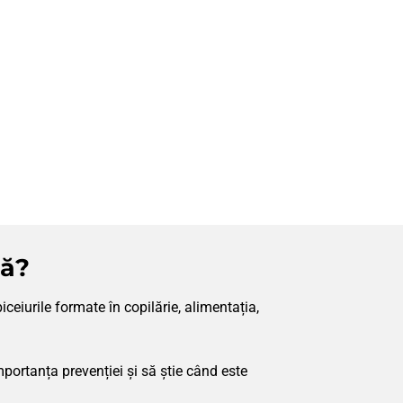
lă?
ceiurile formate în copilărie, alimentația,
portanța prevenției și să știe când este