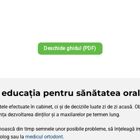
Deschide ghidul (PDF)
 educația pentru sănătatea ora
 efectuate în cabinet, ci și de deciziile luate zi de zi acasă. Obi
ența dezvoltarea dinților și a maxilarelor pe termen lung.
unoască din timp semnele unor posibile probleme, să înțeleagă im
olog sau la
medicul ortodont
.