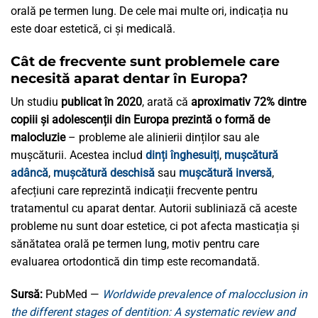
orală pe termen lung. De cele mai multe ori, indicația nu
este doar estetică, ci și medicală.
Cât de frecvente sunt problemele care
necesită aparat dentar în Europa?
Un studiu
publicat în 2020
, arată că
aproximativ 72% dintre
copiii și adolescenții din Europa prezintă o formă de
malocluzie
– probleme ale alinierii dinților sau ale
mușcăturii. Acestea includ
dinți înghesuiți
,
mușcătură
adâncă
,
mușcătură deschisă
sau
mușcătură inversă
,
afecțiuni care reprezintă indicații frecvente pentru
tratamentul cu aparat dentar. Autorii subliniază că aceste
probleme nu sunt doar estetice, ci pot afecta masticația și
sănătatea orală pe termen lung, motiv pentru care
evaluarea ortodontică din timp este recomandată.
Sursă:
PubMed —
Worldwide prevalence of malocclusion in
the different stages of dentition: A systematic review and