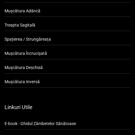
Mușcătura Adâncă
Treapta Sagitală
Spațierea / Strungăreața
Mușcătura Încrucișată
Mușcătura Deschisă
Mușcătura Inversă
Linkuri Utile
E-book - Ghidul Zâmbetelor Sănătoase