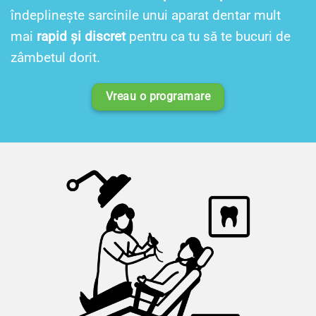
îndeplinește sarcinile unui aparat dentar mult
mai
rapid și discret
pentru ca tu să te bucuri de
zâmbetul dorit.
Vreau o programare