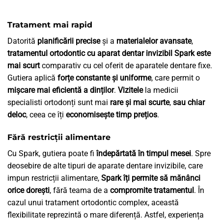
Tratament mai rapid
Datorită
planificării precise
și a
materialelor avansate
,
tratamentul ortodontic cu aparat dentar invizibil Spark este
mai scurt
comparativ cu cel oferit de aparatele dentare fixe.
Gutiera aplică
forțe constante și uniforme
, care permit o
mișcare mai eficientă a dinților
.
Vizitele
la medicii
specialisti ortodonți sunt mai
rare și mai scurte
,
sau chiar
deloc
, ceea ce îți
economisește timp prețios
.
Fără restricții alimentare
Cu Spark, gutiera poate fi
îndepărtată în timpul mesei
. Spre
deosebire de alte tipuri de aparate dentare invizibile, care
impun restricții alimentare,
Spark îți permite să mănânci
orice dorești
, fără teama de a
compromite tratamentul
. În
cazul unui tratament ortodontic complex, această
flexibilitate reprezintă o mare diferență. Astfel, experiența