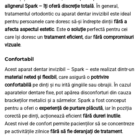
alignerul Spark – îți oferă discreție totală
. În general,
tratamentul ortodontic cu aparat dentar invizibil este ideal
pentru persoanele care doresc să-și îndrepte dinții
fără a
afecta aspectul estetic
. Este
o soluție
perfectă pentru cei
care își doresc un
tratament eficient
, dar
fără compromisuri
vizuale
.
Confortabil
Acest aparat dentar invizibil – Spark – este realizat dintr-un
material neted și flexibil
, care asigură o
potrivire
confortabilă
pe dinți și nu irită gingiile sau obrajii. În cazul
aparatelor dentare fixe, pot apărea disconforturi din cauza
brackeților metalici și a sârmelor. Spark a fost conceput
pentru a oferi o
experiență de purtare plăcută
, iar în poziția
corectă pe dinți, acționează eficient
fără dureri inutile
.
Acest nivel de confort permite pacienților să se concentreze
pe activitățile zilnice
fără să fie deranjați de tratament
.