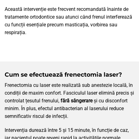
Această intervenție este frecvent recomandată înainte de
tratamente ortodontice sau atunci când frenul interferează
cu funcții esențiale precum masticația, vorbirea sau
respirația.
Cum se efectuează frenectomia laser?
Frenectomia cu laser este realizată sub anestezie locală, în
condiții de maxim confort. Fasciculul laser elimină precis și
controlat țesutul frenului,
fără sângerare
și cu disconfort
minim. În plus, efectul antibacterian al laserului reduce
semnificativ riscul de infecții.
Intervenția durează între 5 și 15 minute, în funcție de caz,
iar pacientul poate reveni rapid la activitățile normale.