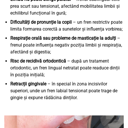
prea scurt sau tensionat, afectând mobilitatea limbii și
echilibrul funcțional în gură;
Dificultăți de pronunție la copii
– un fren restrictiv poate
limita formarea corectă a sunetelor și influența vorbirea;
Respirație orală sau probleme de masticație la adulți
–
frenul poate influența negativ poziția limbii și respirația,
afectând și digestia;
Risc de recidivă ortodontică
– după un tratament
ortodontic, un fren lingual netratat poate readuce dinții
în poziția inițială;
Retracții gingivale
– în special în zona incisivilor
superiori, unde un fren labial tensionat poate trage de
gingie și expune rădăcina dinților.