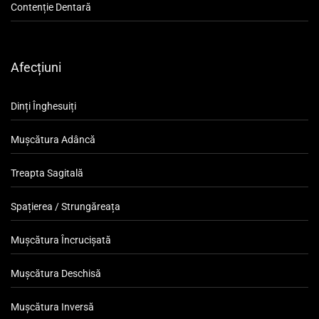
Contenție Dentară
Afecțiuni
Dinți Înghesuiți
Mușcătura Adâncă
Treapta Sagitală
Spațierea / Strungăreața
Mușcătura Încrucișată
Mușcătura Deschisă
Mușcătura Inversă