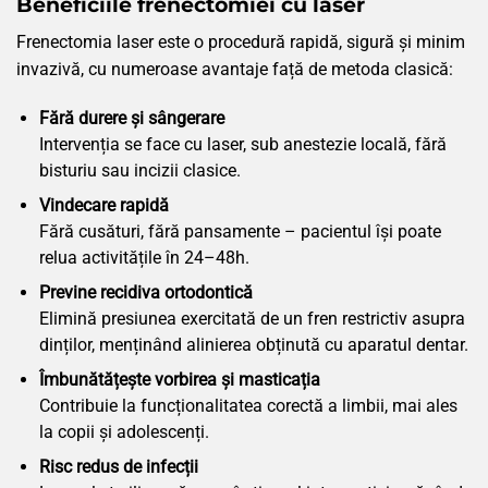
Beneficiile frenectomiei cu laser
Frenectomia laser este o procedură rapidă, sigură și minim
invazivă, cu numeroase avantaje față de metoda clasică:
Fără durere și sângerare
Intervenția se face cu laser, sub anestezie locală, fără
bisturiu sau incizii clasice.
Vindecare rapidă
Fără cusături, fără pansamente – pacientul își poate
relua activitățile în 24–48h.
Previne recidiva ortodontică
Elimină presiunea exercitată de un fren restrictiv asupra
dinților, menținând alinierea obținută cu aparatul dentar.
Îmbunătățește vorbirea și masticația
Contribuie la funcționalitatea corectă a limbii, mai ales
la copii și adolescenți.
Risc redus de infecții