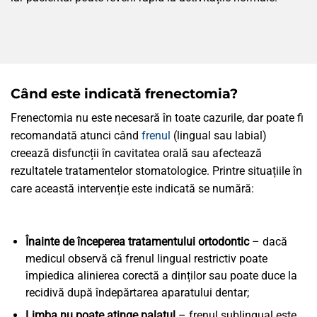
Când este indicată frenectomia?
Frenectomia nu este necesară în toate cazurile, dar poate fi
recomandată atunci când
frenul
(lingual sau labial)
creează disfuncții în cavitatea orală sau afectează
rezultatele tratamentelor stomatologice. Printre situațiile în
care această intervenție este indicată se numără:
Înainte de începerea tratamentului ortodontic
– dacă
medicul observă că frenul lingual restrictiv poate
împiedica alinierea corectă a dinților sau poate duce la
recidivă după îndepărtarea aparatului dentar;
Limba nu poate atinge palatul
– frenul sublingual este