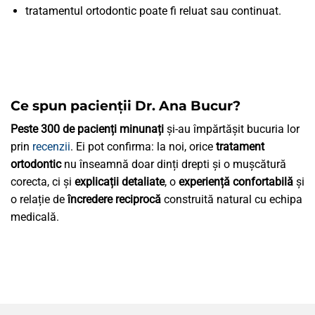
tratamentul ortodontic poate fi reluat sau continuat.
Ce spun pacienții Dr. Ana Bucur?
Peste 300 de pacienți minunați
și-au împărtășit bucuria lor
prin
recenzii
. Ei pot confirma: la noi, orice
tratament
ortodontic
nu înseamnă doar dinți drepti și o mușcătură
corecta, ci și
explicații detaliate
, o
experiență confortabilă
și
o relație de
încredere reciprocă
construită natural cu echipa
medicală.