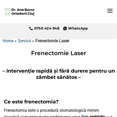
Skip
to
content
0750 424 948
WhatsApp
Home
»
Servicii
»
Frenectomie Laser
Frenectomie Laser
– Intervenție rapidă și fără durere pentru un
zâmbet sănătos –
Ce este frenectomia
?
Frenectomia este o procedură stomatologică minim
invazivă care presupune secționarea unui
fren
restrictiv
– o