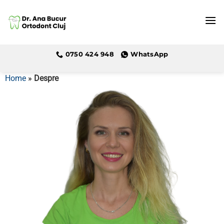
Skip
to
content
0750 424 948
WhatsApp
Home
»
Despre