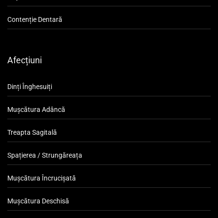
Contenție Dentară
Afecțiuni
Dinți Înghesuiți
Mușcătura Adâncă
Treapta Sagitală
Spațierea / Strungăreața
Mușcătura Încrucișată
Mușcătura Deschisă