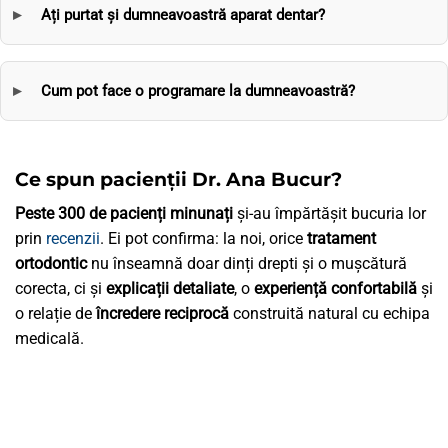
Ați purtat și dumneavoastră aparat dentar?
Cum pot face o programare la dumneavoastră?
Ce spun pacienții Dr. Ana Bucur?
Peste 300 de pacienți minunați
și-au împărtășit bucuria lor
prin
recenzii
. Ei pot confirma: la noi, orice
tratament
ortodontic
nu înseamnă doar dinți drepti și o mușcătură
corecta, ci și
explicații detaliate
, o
experiență confortabilă
și
o relație de
încredere reciprocă
construită natural cu echipa
medicală.