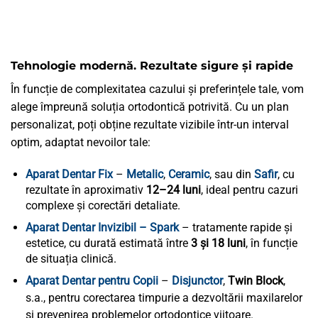
Tehnologie modernă. Rezultate sigure și rapide
În funcție de complexitatea cazului și preferințele tale, vom
alege împreună soluția ortodontică potrivită. Cu un plan
personalizat, poți obține rezultate vizibile într-un interval
optim, adaptat nevoilor tale:
Aparat Dentar Fix
–
Metalic
,
Ceramic
, sau din
Safir
, cu
rezultate în aproximativ
12–24 luni
, ideal pentru cazuri
complexe și corectări detaliate.
Aparat Dentar Invizibil – Spark
– tratamente rapide și
estetice, cu durată estimată între
3 și 18 luni
, în funcție
de situația clinică.
Aparat Dentar pentru Copii
–
Disjunctor
,
Twin Block
,
s.a., pentru corectarea timpurie a dezvoltării maxilarelor
și prevenirea problemelor ortodontice viitoare.