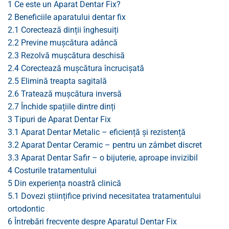
1
Ce este un Aparat Dentar Fix?
2
Beneficiile aparatului dentar fix
2.1
Corectează dinții înghesuiți
2.2
Previne mușcătura adâncă
2.3
Rezolvă mușcătura deschisă
2.4
Corectează mușcătura încrucișată
2.5
Elimină treapta sagitală
2.6
Tratează mușcătura inversă
2.7
Închide spațiile dintre dinți
3
Tipuri de Aparat Dentar Fix
3.1
Aparat Dentar Metalic – eficiență și rezistență
3.2
Aparat Dentar Ceramic – pentru un zâmbet discret
3.3
Aparat Dentar Safir – o bijuterie, aproape invizibil
4
Costurile tratamentului
5
Din experiența noastră clinică
5.1
Dovezi științifice privind necesitatea tratamentului
ortodontic
6
Întrebări frecvente despre Aparatul Dentar Fix