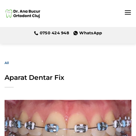
Skip
to
content
0750 424 948
WhatsApp
All
Aparat Dentar Fix