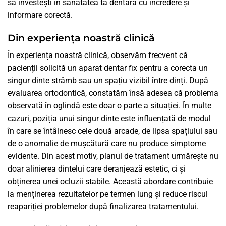
să investești în sănătatea ta dentară cu încredere și
informare corectă.
Din experiența noastră clinică
În experiența noastră clinică, observăm frecvent că
pacienții solicită un aparat dentar fix pentru a corecta un
singur dinte strâmb sau un spațiu vizibil între dinți. După
evaluarea ortodontică, constatăm însă adesea că problema
observată în oglindă este doar o parte a situației. În multe
cazuri, poziția unui singur dinte este influențată de modul
în care se întâlnesc cele două arcade, de lipsa spațiului sau
de o anomalie de mușcătură care nu produce simptome
evidente. Din acest motiv, planul de tratament urmărește nu
doar alinierea dintelui care deranjează estetic, ci și
obținerea unei ocluzii stabile. Această abordare contribuie
la menținerea rezultatelor pe termen lung și reduce riscul
reapariției problemelor după finalizarea tratamentului.