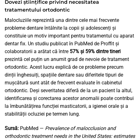
Dovezi științifice privind necesitatea
tratamentului ortodontic
Malocluziile reprezintă una dintre cele mai frecvente
probleme dentare întâlnite la copii și adolescenți și
constituie un motiv important pentru tratamentul cu aparat
dentar fix. Un studiu publicat în PubMed de Proffit și
colaboratorii a arătat că între
57% și 59% dintre tineri
prezintă cel puțin un anumit grad de nevoie de tratament
ortodontic. Acest lucru explică de ce probleme precum
dinții înghesuiți, spațiile dentare sau diferitele tipuri de
mușcătură sunt atât de frecvent evaluate în cabinetul
ortodontic. Deși severitatea diferă de la un pacient la altul,
identificarea și corectarea acestor anomalii poate contribui
la îmbunătățirea funcției masticatorii, a igienei orale și a
stabilității ocluziei pe termen lung.
Sursă:
PubMed —
Prevalence of malocclusion and
orthodontic treatment needs in the United States: estimates