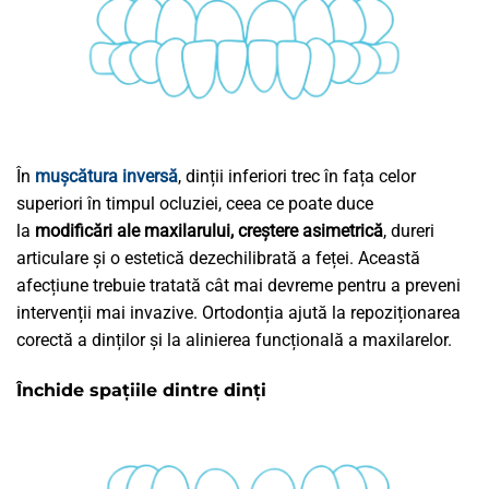
În
mușcătura inversă
, dinții inferiori trec în fața celor
superiori în timpul ocluziei, ceea ce poate duce
la
modificări ale maxilarului, creștere asimetrică
, dureri
articulare și o estetică dezechilibrată a feței. Această
afecțiune trebuie tratată cât mai devreme pentru a preveni
intervenții mai invazive. Ortodonția ajută la repoziționarea
corectă a dinților și la alinierea funcțională a maxilarelor.
Închide spațiile dintre dinți