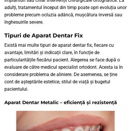
implanturi sau chiar intervenții chirurgicale ortognatice. La
adulți, tratamentul început din timp poate opri evoluția unor
probleme precum ocluzia adâncă, mușcătura inversă sau
înghesuirile severe.
Tipuri de Aparat Dentar Fix
Există mai multe tipuri de aparat dentar fix, fiecare cu
avantaje, limitări și indicații clare, în funcție de
particularitățile fiecărui pacient. Alegerea se face după o
evaluare de către medicul specialist ortodont. Acesta ia în
considerare problema de aliniere. De asemenea, se ține
cont de așteptările estetice, stilul de viață și bugetul
pacientului.
Aparat Dentar Metalic – eficiență și rezistență