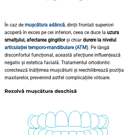
În caz de
mușcătura adâncă
, dinții frontali superiori
acoperă în exces pe cei inferiori, ceea ce duce la
uzura
smalțului, afectarea gingiilor
și chiar
durere la nivelul
articulației temporo-mandibulare (ATM)
. Pe lângă
disconfortul funcțional, această afecțiune influențează
negativ și estetica facială. Tratamentul ortodontic
corectează înălțimea mușcăturii și reechilibrează poziția
maxilarelor, prevenind astfel complicațiile viitoare.
Rezolvă mușcătura deschisă