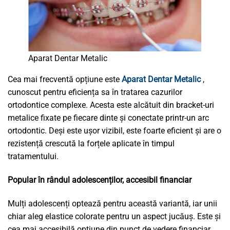
Aparat Dentar Metalic
Cea mai frecventă opțiune este
Aparat Dentar Metalic
,
cunoscut pentru eficiența sa în tratarea cazurilor
ortodontice complexe. Acesta este alcătuit din bracket-uri
metalice fixate pe fiecare dinte și conectate printr-un arc
ortodontic. Deși este ușor vizibil, este foarte eficient și are o
rezistență crescută la forțele aplicate în timpul
tratamentului.
Popular în rândul adolescenților, accesibil financiar
Mulți adolescenți optează pentru această variantă, iar unii
chiar aleg elastice colorate pentru un aspect jucăuș. Este și
cea mai accesibilă opțiune din punct de vedere financiar.