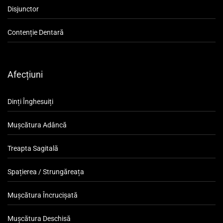
Disjunctor
Contenție Dentară
Afecțiuni
Dinți Înghesuiți
Mușcătura Adâncă
Treapta Sagitală
Spațierea / Strungăreața
Mușcătura Încrucișată
Mușcătura Deschisă