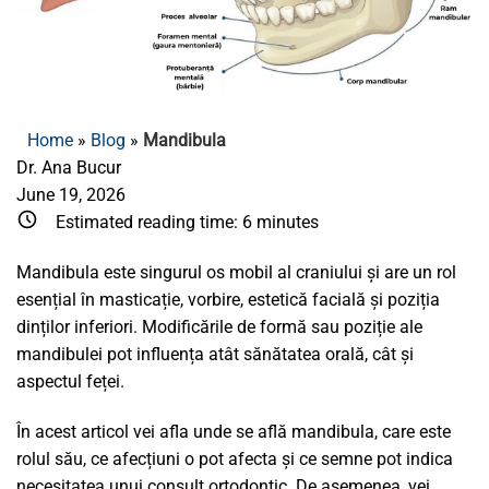
Home
»
Blog
»
Mandibula
Dr. Ana Bucur
June 19, 2026
Estimated reading time:
6
minutes
Mandibula este singurul os mobil al craniului și are un rol
esențial în masticație, vorbire, estetică facială și poziția
dinților inferiori. Modificările de formă sau poziție ale
mandibulei pot influența atât sănătatea orală, cât și
aspectul feței.
În acest articol vei afla unde se află mandibula, care este
rolul său, ce afecțiuni o pot afecta și ce semne pot indica
necesitatea unui consult ortodontic. De asemenea, vei