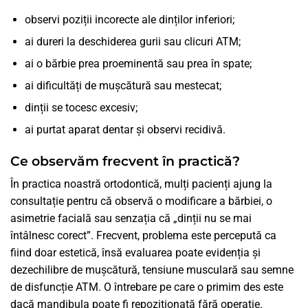
observi poziții incorecte ale dinților inferiori;
ai dureri la deschiderea gurii sau clicuri ATM;
ai o bărbie prea proeminentă sau prea în spate;
ai dificultăți de mușcătură sau mestecat;
dinții se tocesc excesiv;
ai purtat aparat dentar și observi recidivă.
Ce observăm frecvent în practică?
În practica noastră ortodontică, mulți pacienți ajung la
consultație pentru că observă o modificare a bărbiei, o
asimetrie facială sau senzația că „dinții nu se mai
întâlnesc corect”. Frecvent, problema este percepută ca
fiind doar estetică, însă evaluarea poate evidenția și
dezechilibre de mușcătură, tensiune musculară sau semne
de disfuncție ATM. O întrebare pe care o primim des este
dacă mandibula poate fi repoziționată fără operație.