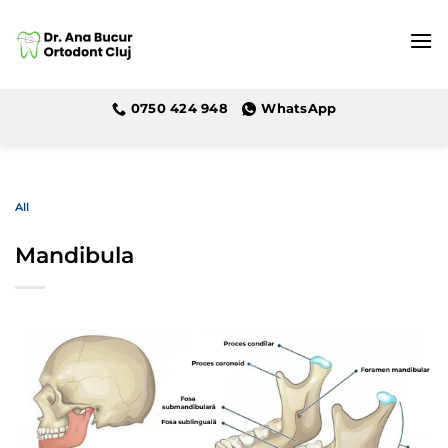
Skip
to
content
0750 424 948
WhatsApp
All
Mandibula