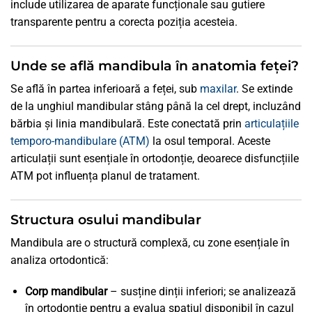
include utilizarea de aparate funcționale sau gutiere
transparente pentru a corecta poziția acesteia.
Unde se află mandibula în anatomia feței?
Se află în partea inferioară a feței, sub
maxilar
. Se extinde
de la unghiul mandibular stâng până la cel drept, incluzând
bărbia și linia mandibulară. Este conectată prin
articulațiile
temporo-mandibulare (ATM)
la osul temporal. Aceste
articulații sunt esențiale în ortodonție, deoarece disfuncțiile
ATM pot influența planul de tratament.
Structura osului mandibular
Mandibula are o structură complexă, cu zone esențiale în
analiza ortodontică:
Corp mandibular
– susține dinții inferiori; se analizează
în ortodonție pentru a evalua spațiul disponibil în cazul