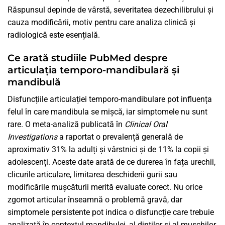
Răspunsul depinde de vârstă, severitatea dezechilibrului și
cauza modificării, motiv pentru care analiza clinică și
radiologică este esențială.
Ce arată studiile PubMed despre
articulația temporo-mandibulară și
mandibulă
Disfuncțiile articulației temporo-mandibulare pot influența
felul în care mandibula se mișcă, iar simptomele nu sunt
rare. O meta-analiză publicată în
Clinical Oral
Investigations
a raportat o prevalență generală de
aproximativ 31% la adulți și vârstnici și de 11% la copii și
adolescenți. Aceste date arată de ce durerea în fața urechii,
clicurile articulare, limitarea deschiderii gurii sau
modificările mușcăturii merită evaluate corect. Nu orice
zgomot articular înseamnă o problemă gravă, dar
simptomele persistente pot indica o disfuncție care trebuie
analizată în contextul mandibulei, al dinților și al mușchilor