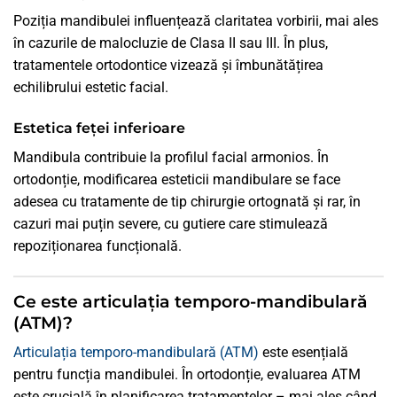
Poziția mandibulei influențează claritatea vorbirii, mai ales
în cazurile de malocluzie de Clasa II sau III. În plus,
tratamentele ortodontice vizează și îmbunătățirea
echilibrului estetic facial.
Estetica feței inferioare
Mandibula contribuie la profilul facial armonios. În
ortodonție, modificarea esteticii mandibulare se face
adesea cu tratamente de tip chirurgie ortognată și rar, în
cazuri mai puțin severe, cu gutiere care stimulează
repoziționarea funcțională.
Ce este articulația temporo-mandibulară
(ATM)?
Articulația temporo-mandibulară (ATM)
este esențială
pentru funcția mandibulei. În ortodonție, evaluarea ATM
este crucială în planificarea tratamentelor – mai ales când