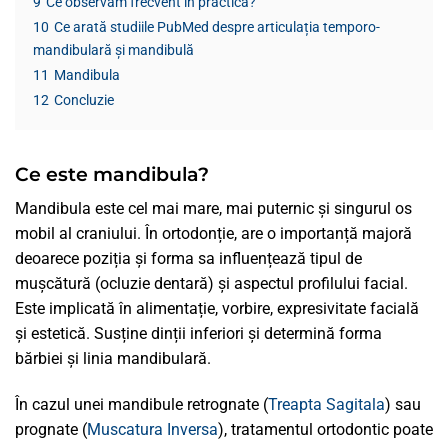
9
Ce observăm frecvent în practică?
10
Ce arată studiile PubMed despre articulația temporo-
mandibulară și mandibulă
11
Mandibula
12
Concluzie
Ce este mandibula?
Mandibula este cel mai mare, mai puternic și singurul os
mobil al craniului. În ortodonție, are o importanță majoră
deoarece poziția și forma sa influențează tipul de
mușcătură (ocluzie dentară) și aspectul profilului facial.
Este implicată în alimentație, vorbire, expresivitate facială
și estetică. Susține dinții inferiori și determină forma
bărbiei și linia mandibulară.
În cazul unei mandibule retrognate (
Treapta Sagitala
) sau
prognate (
Muscatura Inversa
), tratamentul ortodontic poate