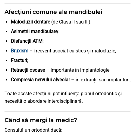
Afecțiuni comune ale mandibulei
Malocluzii dentare
(de Clasa II sau III);
Asimetrii mandibulare
;
Disfuncții ATM
;
Bruxism
– frecvent asociat cu stres și malocluzie;
Fracturi
;
Retracții osoase
– importante în implantologie;
Compresia nervului alveolar
– în extracții sau implanturi;
Toate aceste afecțiuni pot influența planul ortodontic și
necesită o abordare interdisciplinară.
Când să mergi la medic?
Consultă un ortodont dacă: