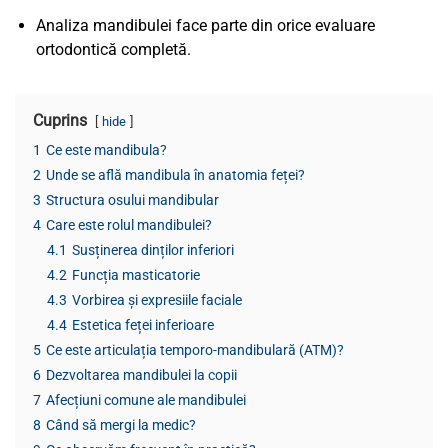
Analiza mandibulei face parte din orice evaluare
ortodontică completă.
Cuprins
hide
1
Ce este mandibula?
2
Unde se află mandibula în anatomia feței?
3
Structura osului mandibular
4
Care este rolul mandibulei?
4.1
Susținerea dinților inferiori
4.2
Funcția masticatorie
4.3
Vorbirea și expresiile faciale
4.4
Estetica feței inferioare
5
Ce este articulația temporo-mandibulară (ATM)?
6
Dezvoltarea mandibulei la copii
7
Afecțiuni comune ale mandibulei
8
Când să mergi la medic?