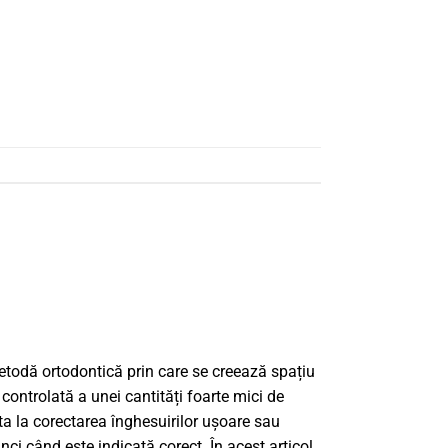
etodă ortodontică prin care se creează spațiu
 controlată a unei cantități foarte mici de
a la corectarea înghesuirilor ușoare sau
unci când este indicată corect. În acest articol