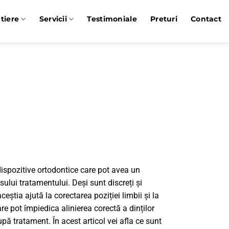
tiere
Servicii
Testimoniale
Preturi
Contact
 dispozitive ortodontice care pot avea un
lui tratamentului. Deși sunt discreți și
eștia ajută la corectarea poziției limbii și la
re pot împiedica alinierea corectă a dinților
pă tratament. În acest articol vei afla ce sunt