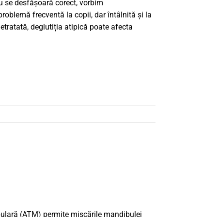
u se desfășoară corect, vorbim
problemă frecventă la copii, dar întâlnită și la
etratată, deglutiția atipică poate afecta
ulară (ATM) permite mișcările mandibulei