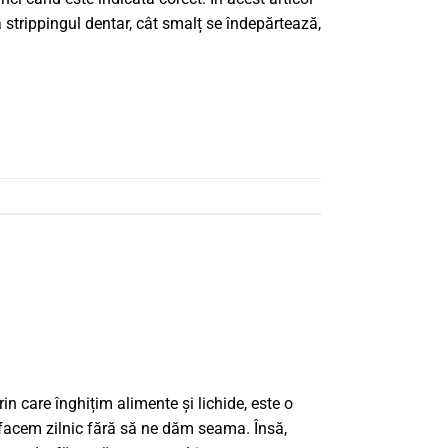
strippingul dentar, cât smalț se îndepărtează,
rin care înghițim alimente și lichide, este o
 facem zilnic fără să ne dăm seama. Însă,