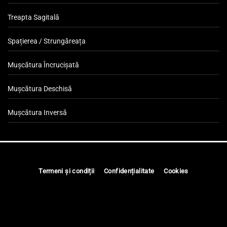
Treapta Sagitală
Spațierea / Strungăreața
Mușcătura Încrucișată
Mușcătura Deschisă
Mușcătura Inversă
Termeni și condiții
Confidențialitate
Cookies