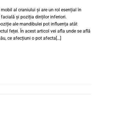
obil al craniului și are un rol esențial în
facială și poziția dinților inferiori.
oziție ale mandibulei pot influența atât
tul feței. În acest articol vei afla unde se află
ău, ce afecțiuni o pot afecta[…]