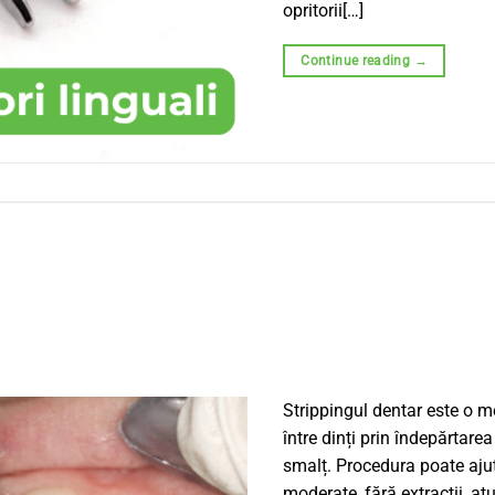
opritorii[…]
Continue reading
→
Strippingul dentar este o m
între dinți prin îndepărtarea
smalț. Procedura poate ajut
moderate, fără extracții, at