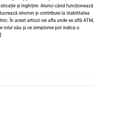
sticație și înghițire. Atunci când funcționează
 lucrează sincron și contribuie la stabilitatea
lnic. În acest articol vei afla unde se află ATM,
te rolul său și ce simptome pot indica o
]