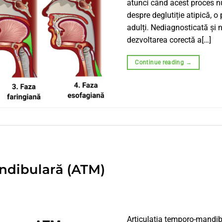
atunci când acest proces n
despre deglutiție atipică, o 
adulți. Nediagnosticată și n
dezvoltarea corectă a[…]
Continue reading
→
ndibulară (ATM)
Articulația temporo-mandib