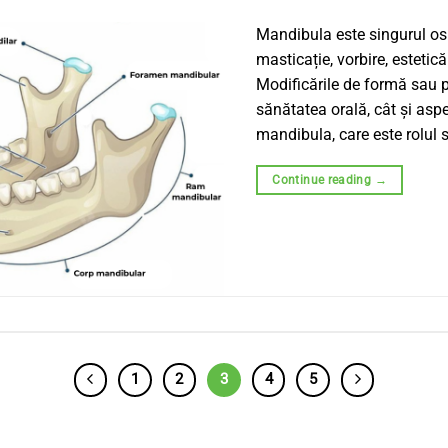
Mandibula este singurul os m
masticație, vorbire, estetică 
Modificările de formă sau p
sănătatea orală, cât și aspec
mandibula, care este rolul s
Continue reading
→
1
2
3
4
5