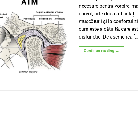
necesare pentru vorbire, ma
corect, cele două articulații
mușcăturii și la confortul zi
cum este alcătuită, care es
disfuncție. De asemenea,[…
Continue reading
→