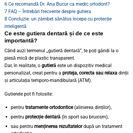
6
Ce recomandă Dr. Ana Bucur ca medic ortodont?
7
FAQ – Întrebări frecvente despre gutiera
8
Concluzie: un zâmbet sănătos începe cu protecție
inteligentă
Ce este gutiera dentară și de ce este
importantă?
Când auzi termenul „gutieră dentară”, te poți gândi la o
piesă mică de plastic transparent.
Dar, în realitate, o
gutieră
este un dispozitiv medical
personalizat, creat pentru a
proteja, corecta sau relaxa
dinții
și articulația temporo-mandibulară (ATM).
Gutierele pot fi folosite:
pentru
tratamente ortodontice
(alinierea dinților),
pentru
protecție dentară
(în sport sau bruxism),
sau pentru
menținerea rezultatelor
după un tratament