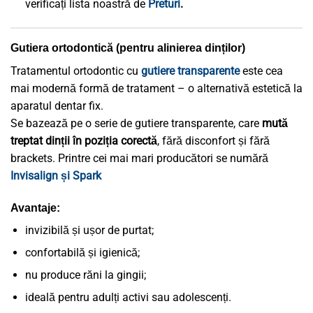
verificați lista noastră de
Preturi
.
Gutiera ortodontică (pentru alinierea dinților)
Tratamentul ortodontic cu
gutiere transparente
este cea
mai modernă formă de tratament – o alternativă estetică la
aparatul dentar fix.
Se bazează pe o serie de gutiere transparente, care
mută
treptat dinții în poziția corectă
, fără disconfort și fără
brackets. Printre cei mai mari producători se numără
Invisalign și Spark
Avantaje:
invizibilă și ușor de purtat;
confortabilă și igienică;
nu produce răni la gingii;
ideală pentru adulți activi sau adolescenți.