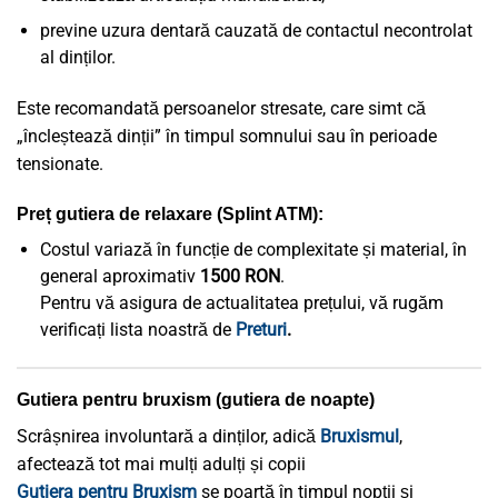
previne uzura dentară cauzată de contactul necontrolat
al dinților.
Este recomandată persoanelor stresate, care simt că
„încleștează dinții” în timpul somnului sau în perioade
tensionate.
Preț gutiera de relaxare (Splint ATM):
Costul variază în funcție de complexitate și material, în
general aproximativ
1500 RON
.
Pentru vă asigura de actualitatea prețului, vă rugăm
verificați lista noastră de
Preturi
.
Gutiera pentru bruxism (gutiera de noapte)
Scrâșnirea involuntară a dinților, adică
Bruxismul
,
afectează tot mai mulți adulți și copii
Gutiera pentru Bruxism
se poartă în timpul nopții și