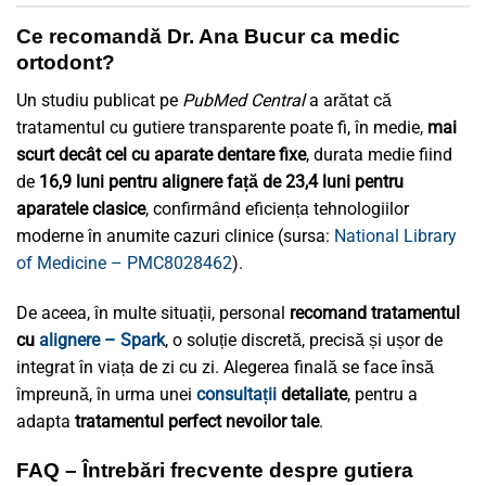
Ce recomandă Dr. Ana Bucur ca medic
ortodont?
Un studiu publicat pe
PubMed Central
a arătat că
tratamentul cu gutiere transparente poate fi, în medie,
mai
scurt decât cel cu aparate dentare fixe
, durata medie fiind
de
16,9 luni pentru alignere față de 23,4 luni pentru
aparatele clasice
, confirmând eficiența tehnologiilor
moderne în anumite cazuri clinice (sursa:
National Library
of Medicine – PMC8028462
).
De aceea, în multe situații, personal
recomand tratamentul
cu
alignere – Spark
, o soluție discretă, precisă și ușor de
integrat în viața de zi cu zi. Alegerea finală se face însă
împreună, în urma unei
consultații
detaliate
, pentru a
adapta
tratamentul perfect nevoilor tale
.
FAQ – Întrebări frecvente despre gutiera