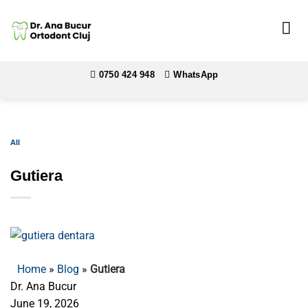
Skip
to
content
0750 424 948
WhatsApp
All
Gutiera
Home
»
Blog
»
Gutiera
Dr. Ana Bucur
June 19, 2026