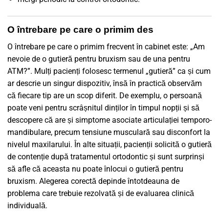
O întrebare pe care o primim des
O întrebare pe care o primim frecvent în cabinet este: „Am
nevoie de o gutieră pentru bruxism sau de una pentru
ATM?”. Mulți pacienți folosesc termenul „gutieră” ca și cum
ar descrie un singur dispozitiv, însă în practică observăm
că fiecare tip are un scop diferit. De exemplu, o persoană
poate veni pentru scrâșnitul dinților în timpul nopții și să
descopere că are și simptome asociate articulației temporo-
mandibulare, precum tensiune musculară sau disconfort la
nivelul maxilarului. În alte situații, pacienții solicită o gutieră
de contenție după tratamentul ortodontic și sunt surprinși
să afle că aceasta nu poate înlocui o gutieră pentru
bruxism. Alegerea corectă depinde întotdeauna de
problema care trebuie rezolvată și de evaluarea clinică
individuală.