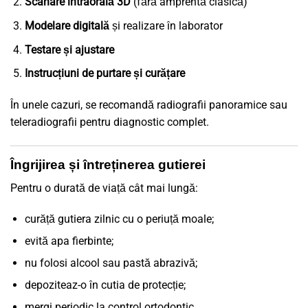
Scanare intraorală 3D
(fără amprentă clasică)
Modelare digitală
și realizare în laborator
Testare și ajustare
Instrucțiuni de purtare și curățare
În unele cazuri, se recomandă radiografii panoramice sau
teleradiografii pentru diagnostic complet.
Îngrijirea și întreținerea gutierei
Pentru o durată de viață cât mai lungă:
curăță gutiera zilnic cu o periuță moale;
evită apa fierbinte;
nu folosi alcool sau pastă abrazivă;
depoziteaz-o în cutia de protecție;
mergi periodic la control ortodontic.