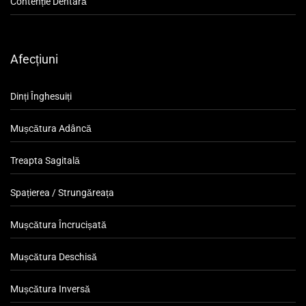
Contenție Dentară
Afecțiuni
Dinți Înghesuiți
Mușcătura Adâncă
Treapta Sagitală
Spațierea / Strungăreața
Mușcătura Încrucișată
Mușcătura Deschisă
Mușcătura Inversă