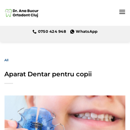
Skip
to
content
0750 424 948
WhatsApp
All
Aparat Dentar pentru copii