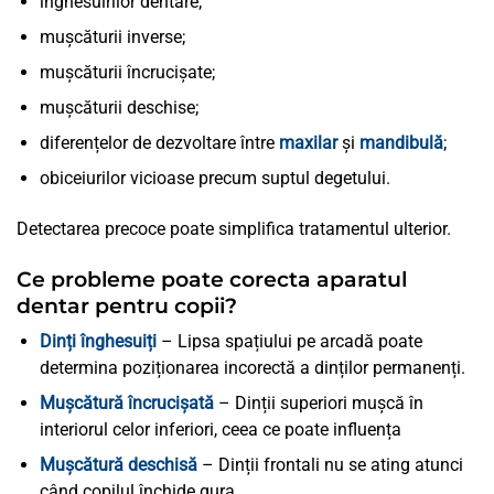
înghesuirilor dentare;
mușcăturii inverse;
mușcăturii încrucișate;
mușcăturii deschise;
diferențelor de dezvoltare între
maxilar
și
mandibulă
;
obiceiurilor vicioase precum suptul degetului.
Detectarea precoce poate simplifica tratamentul ulterior.
Ce probleme poate corecta aparatul
dentar pentru copii?
Dinți înghesuiți
– Lipsa spațiului pe arcadă poate
determina poziționarea incorectă a dinților permanenți.
Mușcătură încrucișată
– Dinții superiori mușcă în
interiorul celor inferiori, ceea ce poate influența
Mușcătură deschisă
– Dinții frontali nu se ating atunci
când copilul închide gura.